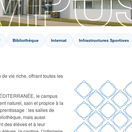
P
Bibliothèque
Internat
Infrastructures Sportives
de vie riche, offrant toutes les
la MÉDITERRANÉE, le campus
t naturel, sain et propice à la
prentissage : les salles de
ibliothèque, mais aussi
nt des élèves et à leur
élèves, la cantine, l’infirmerie