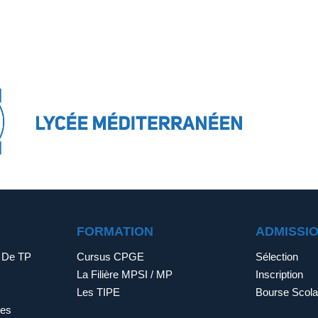
FORMATION
ADMISSI
s De TP
Cursus CPGE
Sélection
La Filière MPSI / MP
Inscription
Les TIPE
Bourse Scola
ves